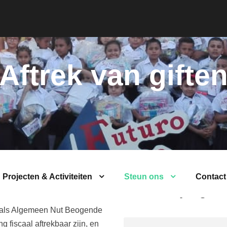
Aftrek van gifte
Er bestaan twee so
Projecten & Activiteiten
Steun ons
Contact
kunnen zijn: gewo
nd als Algemeen Nut Beogende
ng fiscaal aftrekbaar zijn, en