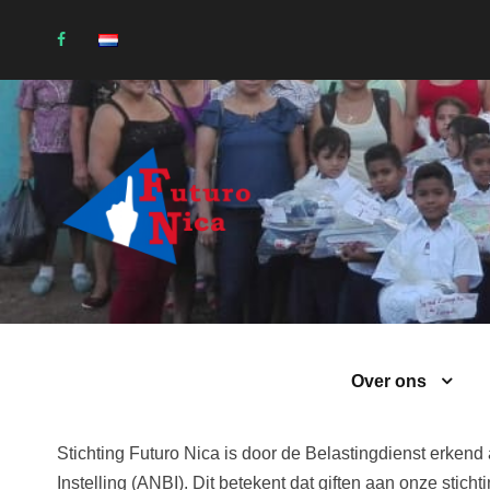
Aftrek van giften
Over ons
Stichting Futuro Nica is door de Belastingdienst erke
Instelling (ANBI). Dit betekent dat giften aan onze stichti